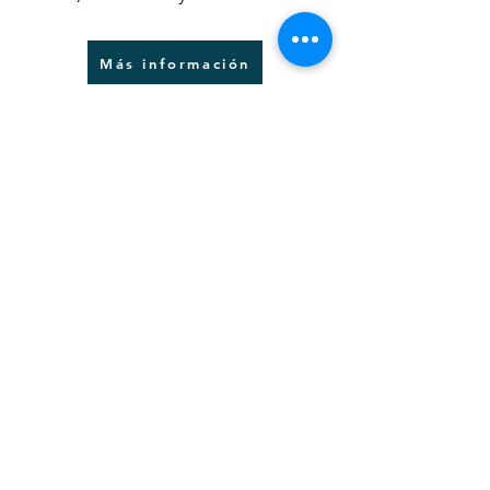
Más información
CONTACTO
Este formulario tiene como único fin
establecer contacto y
no
es
Confidencial. Por favor, no incluyas
información sensible en tu mensaje.
Nombre de pila
*
Apellido
*