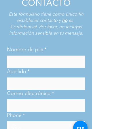
CONTACTO
Este formulario tiene como único fin
establecer contacto y
no
es
Confidencial. Por favor, no incluyas
información sensible en tu mensaje.
Nombre de pila
*
Apellido
*
Correo electrónico
*
Phone
*