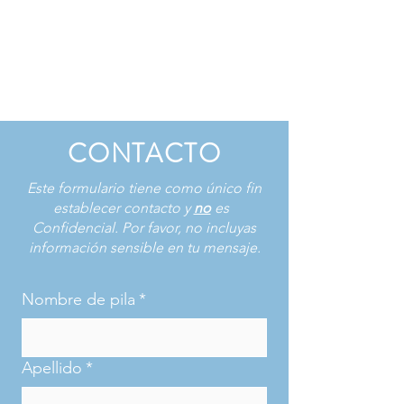
CONTACTO
Este formulario tiene como único fin
establecer contacto y
no
es
Confidencial. Por favor, no incluyas
información sensible en tu mensaje.
Nombre de pila
*
Apellido
*