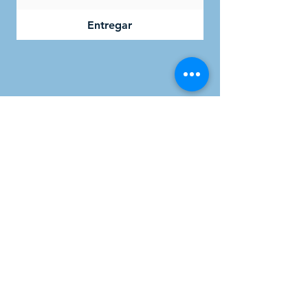
Entregar
TERAPIA DE BIENESTAR
ODYSSEY, PLLC
158 SW 148th St #1067
Seattle, WA 98166
katie@odysseywellnesstherapy.com
206-424-8434