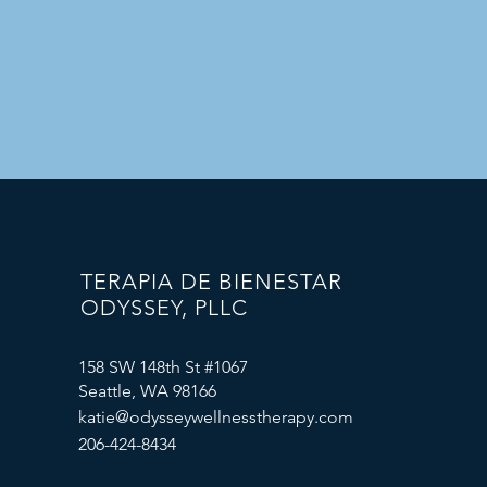
TERAPIA DE BIENESTAR
ODYSSEY, PLLC
158 SW 148th St #1067
Seattle, WA 98166
katie@odysseywellnesstherapy.com
206-424-8434