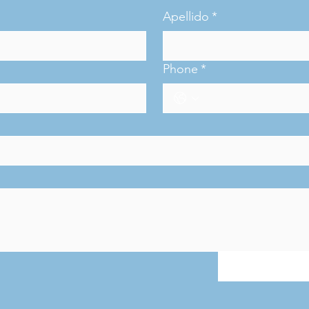
Apellido
*
Phone
*