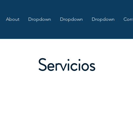
About
Dropdown
Dropdown
Dropdown
Cont
Servicios